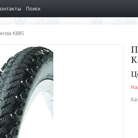
онтакты
Поиск
enda K885
П
K
Ц
На
Ка