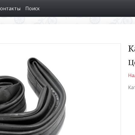
онтакты
Поиск
К
Ц
На
Ка