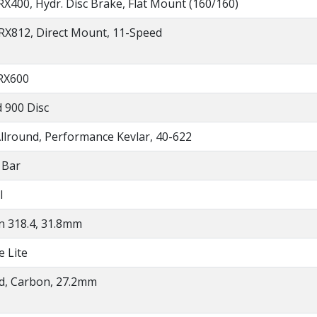
400, Hydr. Disc Brake, Flat Mount (160/160)
X812, Direct Mount, 11-Speed
RX600
 900 Disc
llround, Performance Kevlar, 40-622
 Bar
l
 318.4, 31.8mm
e Lite
, Carbon, 27.2mm