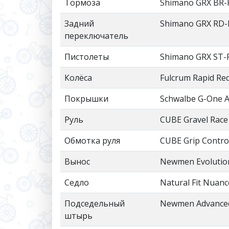
Тормоза
Shimano GRX BR-RX
Задний
Shimano GRX RD-R
переключатель
Пистолеты
Shimano GRX ST-
Колёса
Fulcrum Rapid Red
Покрышки
Schwalbe G-One A
Руль
CUBE Gravel Race
Обмотка руля
CUBE Grip Contro
Вынос
Newmen Evolution
Седло
Natural Fit Nuanc
Подседельный
Newmen Advanced
штырь