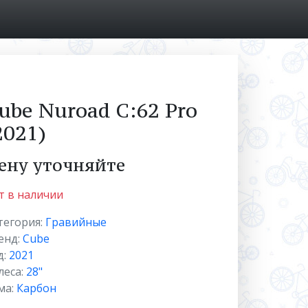
ube Nuroad C:62 Pro
2021)
ену уточняйте
т в наличии
тегория:
Гравийные
енд:
Cube
д:
2021
леса:
28"
ма:
Карбон