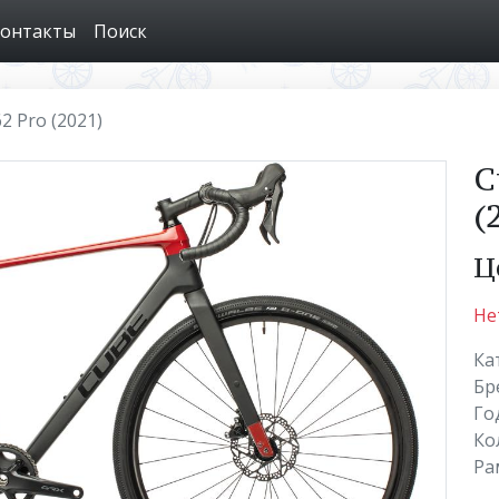
онтакты
Поиск
2 Pro (2021)
C
(
Ц
Не
Ка
Бр
Го
Ко
Ра