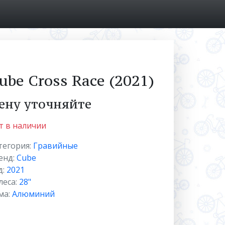
ube Cross Race (2021)
ену уточняйте
т в наличии
тегория:
Гравийные
енд:
Cube
д:
2021
леса:
28"
ма:
Алюминий