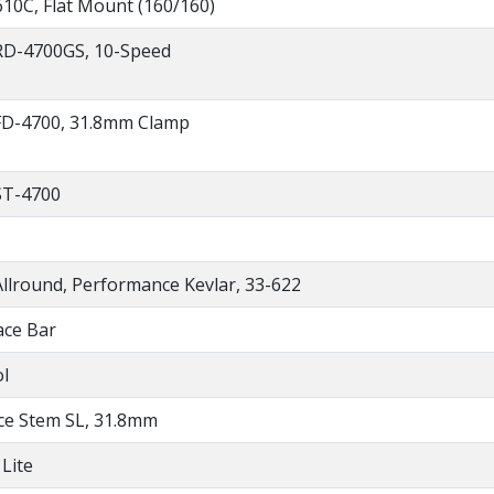
0C, Flat Mount (160/160)
RD-4700GS, 10-Speed
FD-4700, 31.8mm Clamp
ST-4700
llround, Performance Kevlar, 33-622
ce Bar
l
e Stem SL, 31.8mm
 Lite