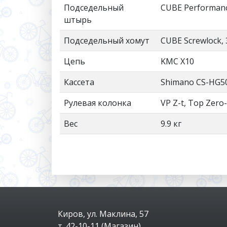
Подседельный
CUBE Performanc
штырь
Подседельный хомут
CUBE Screwlock,
Цепь
KMC X10
Кассета
Shimano CS-HG50
Рулевая колонка
VP Z-t, Top Zero
Вес
9.9 кг
Киров, ул. Маклина, 57
т. 42-10-11 (Магазин)