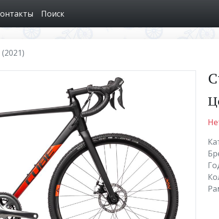
онтакты
Поиск
 (2021)
C
Ц
Не
Ка
Бр
Го
Ко
Ра