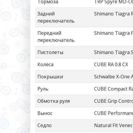
Тормоза
TRP Spyre MD-C61
Задний
Shimano Tiagra 
переключатель
Передний
Shimano Tiagra 
переключатель
Пистолеты
Shimano Tiagra 
Колёса
CUBE RA 0.8 CX
Покрышки
Schwalbe X-One A
Руль
CUBE Compact Ra
Обмотка руля
CUBE Grip Contro
Вынос
CUBE Performanc
Седло
Natural Fit Venec