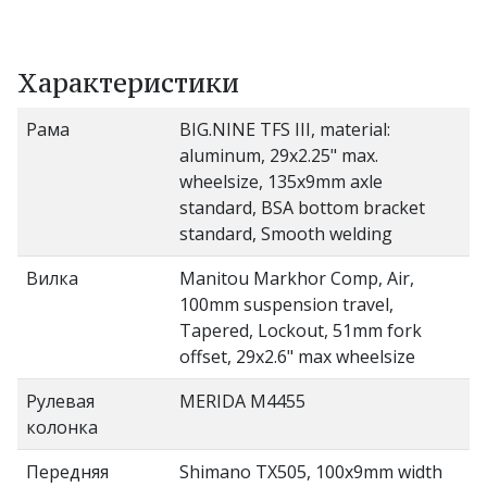
Характеристики
Рама
BIG.NINE TFS III, material:
aluminum, 29x2.25" max.
wheelsize, 135x9mm axle
standard, BSA bottom bracket
standard, Smooth welding
Вилка
Manitou Markhor Comp, Air,
100mm suspension travel,
Tapered, Lockout, 51mm fork
offset, 29x2.6" max wheelsize
Рулевая
MERIDA M4455
колонка
Передняя
Shimano TX505, 100x9mm width