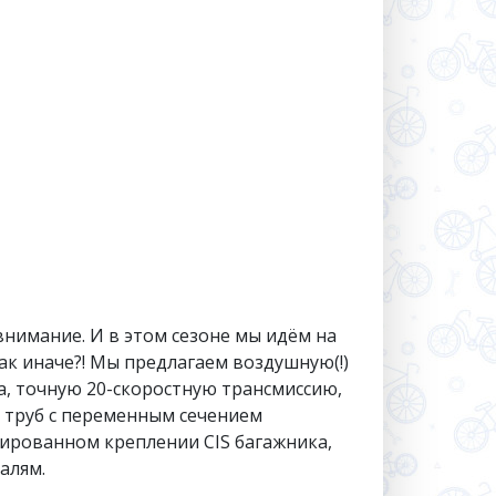
внимание. И в этом сезоне мы идём на
как иначе?! Мы предлагаем воздушную(!)
, точную 20-скоростную трансмиссию,
з труб с переменным сечением
рированном креплении CIS багажника,
алям.