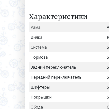
Характеристики
Рама
A
Вилка
R
Система
S
Тормоза
S
Задний переключатель
S
Передний переключатель
S
Шифтеры
S
Покрышки
S
Обода
C