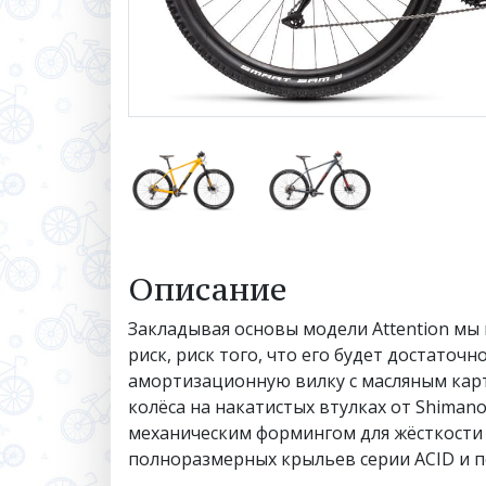
Описание
Закладывая основы модели Attention мы 
риск, риск того, что его будет достаточ
амортизационную вилку с масляным карт
колёса на накатистых втулках от Shiman
механическим формингом для жёсткости 
полноразмерных крыльев серии ACID и 