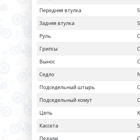
Передняя втулка
S
Задняя втулка
S
Руль
C
Грипсы
C
Вынос
C
Седло
N
Подседельный штырь
C
Подседельный хомут
C
Цепь
Кассета
S
Педали