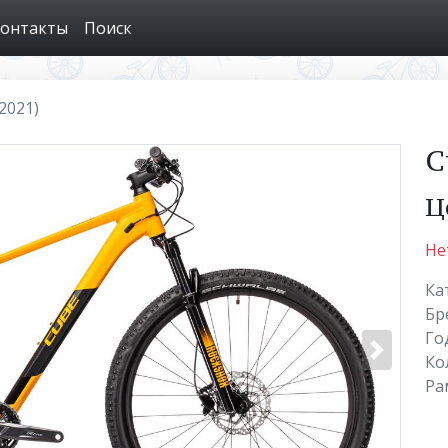
онтакты
Поиск
2021)
C
Ц
Не
Ка
Бр
Го
Ко
Ра