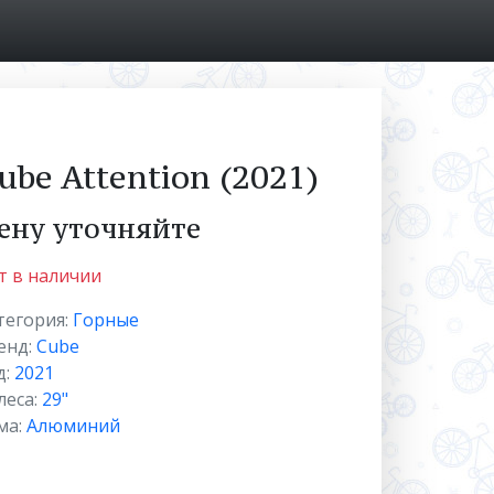
ube Attention (2021)
ену уточняйте
т в наличии
тегория:
Горные
енд:
Cube
д:
2021
леса:
29"
ма:
Алюминий