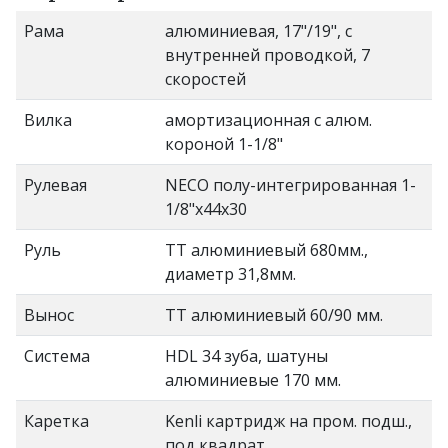
Рама
алюминиевая, 17"/19", с
внутренней проводкой, 7
скоростей
Вилка
амортизационная с алюм.
короной 1-1/8"
Рулевая
NECO полу-интегрированная 1-
1/8"х44х30
Руль
TT алюминиевый 680мм.,
диаметр 31,8мм.
Вынос
TT алюминиевый 60/90 мм.
Система
HDL 34 зуба, шатуны
алюминиевые 170 мм.
Каретка
Kenli картридж на пром. подш.,
под квадрат